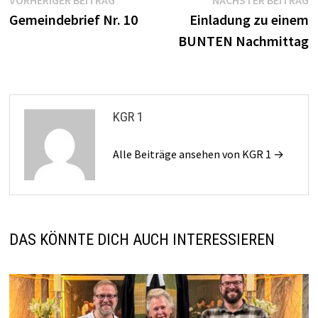
Beitragsnavigation
VORHERIGER BEITRAG
NÄCHSTER BEITRAG
Beitrag:
B
Gemeindebrief Nr. 10
Einladung zu einem
BUNTEN Nachmittag
KGR 1
Alle Beiträge ansehen von KGR 1 →
DAS KÖNNTE DICH AUCH INTERESSIEREN